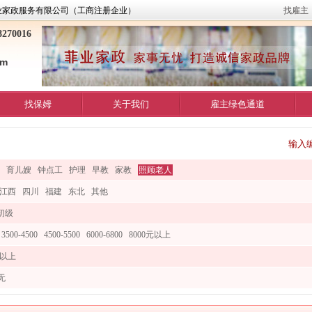
业家政服务有限公司（工商注册企业）
找雇主
270016
om
找保姆
关于我们
雇主绿色通道
输入
育儿嫂
钟点工
护理
早教
家教
照顾老人
江西
四川
福建
东北
其他
初级
3500-4500
4500-5500
6000-6800
8000元以上
0以上
无