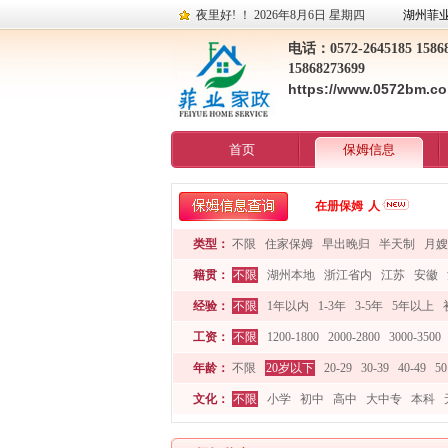
夜里好! ！
2026年8月6日 星期四
湖州菲
电话：0572-2645185 15868
15868273699
https://www.0572bm.c
首页
保姆信息
在册保姆
人
类型：
不限
住家保姆
早出晚归
半天制
月嫂
籍贯：
不限
湖州本地
浙江省内
江苏
安徽
经验：
不限
1年以内
1-3年
3-5年
5年以上
工资：
不限
1200-1800
2000-2800
3000-3500
年龄：
不限
20岁以下
20-29
30-39
40-49
5
文化：
不限
小学
初中
高中
大中专
本科