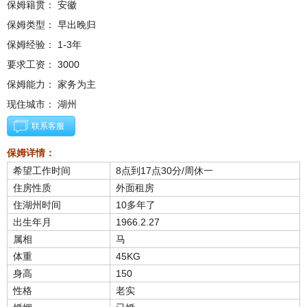
保姆籍贯： 安徽
保姆类型： 早出晚归
保姆经验： 1-3年
要求工资： 3000
保姆能力： 家务为主
现住城市： 湖州
联系客服
保姆详情：
希望工作时间
8点到17点30分/周休一
住房性质
外面租房
住湖州时间
10多年了
出生年月
1966.2.27
属相
马
体重
45KG
身高
150
性格
老实