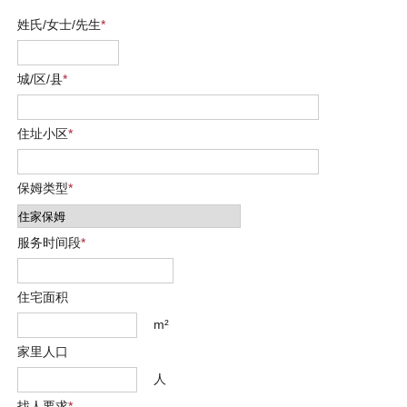
姓氏/女士/先生
*
城/区/县
*
住址小区
*
保姆类型
*
服务时间段
*
住宅面积
m²
家里人口
人
找人要求
*