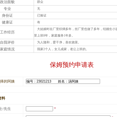
政治面貌
群众
专业
无
身份证
已验证
健康证
有
大姑娘时在厂里织绸多年，丝厂里也做了多年，结婚生小
工作经历
里上班8年，家庭服务1年多。
自我评价
为人随和，爱干净，喜欢烧菜。
家庭情况
我家2个人，女儿成家，老公上班的。
保姆预约申请表
择的阿姨
资料
士/先生
*