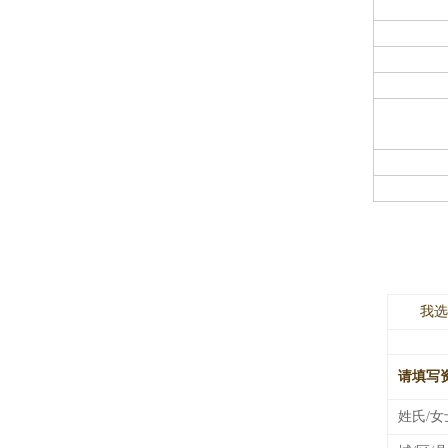
我选
请填写
姓氏/女