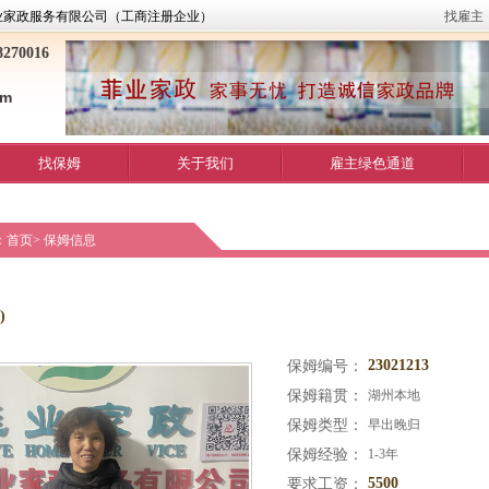
业家政服务有限公司（工商注册企业）
找雇主
270016
om
找保姆
关于我们
雇主绿色通道
：
首页
>
保姆信息
)
23021213
保姆编号：
保姆籍贯：
湖州本地
保姆类型：
早出晚归
保姆经验：
1-3年
5500
要求工资：