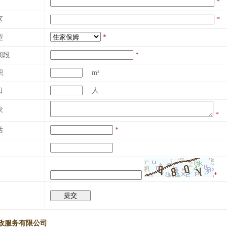
*
区
*
型
*
间段
*
积
m²
口
人
求
*
话
*
*
政服务有限公司