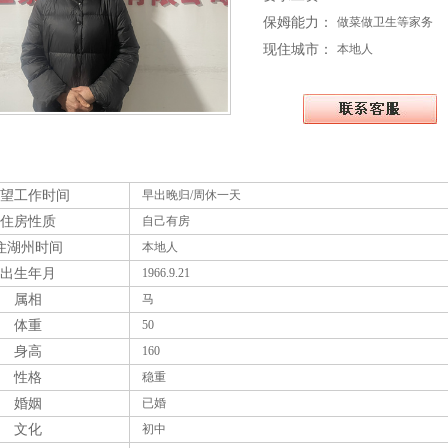
保姆能力：
做菜做卫生等家务
现住城市：
本地人
望工作时间
早出晚归/周休一天
住房性质
自己有房
住湖州时间
本地人
出生年月
1966.9.21
属相
马
体重
50
身高
160
性格
稳重
婚姻
已婚
文化
初中