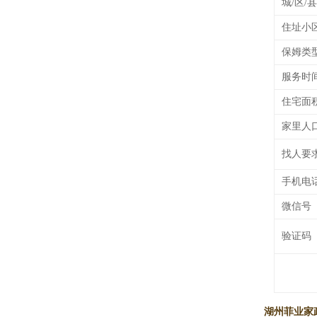
城/区/县
住址小
保姆类
服务时
住宅面
家里人
找人要
手机电
微信号
验证码
湖州菲业家