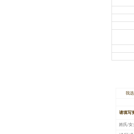
我选
请填写
姓氏/女