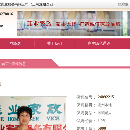
业家政服务有限公司（工商注册企业）
找雇主
270016
om
找保姆
关于我们
雇主绿色通道
：
首页
>
保姆信息
)
24092215
保姆编号：
保姆籍贯：
湖州本地
保姆类型：
照顾老人
保姆经验：
3-5年
5000
要求工资：