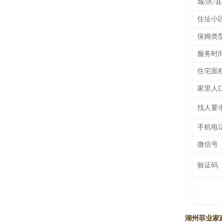
城/区/县
住址小
保姆类
服务时
住宅面
家里人
找人要
手机电
微信号
验证码
湖州菲业家