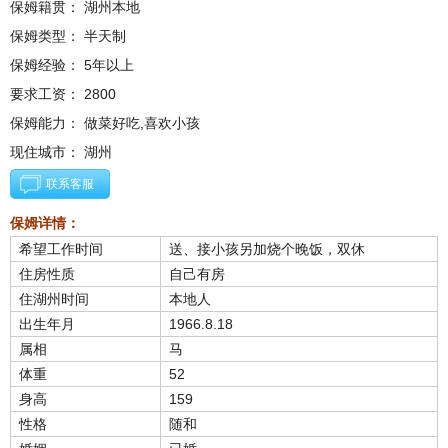
保姆籍贯： 湖州本地
保姆类型： 半天制
保姆经验： 5年以上
要求工资： 2800
保姆能力： 做菜好吃,喜欢小孩
现住城市： 湖州
联系客服
保姆详情：
希望工作时间
送、接小孩另加烧个晚饭，双休
住房性质
自己有房
住湖州时间
本地人
出生年月
1966.8.18
属相
马
体重
52
身高
159
性格
随和