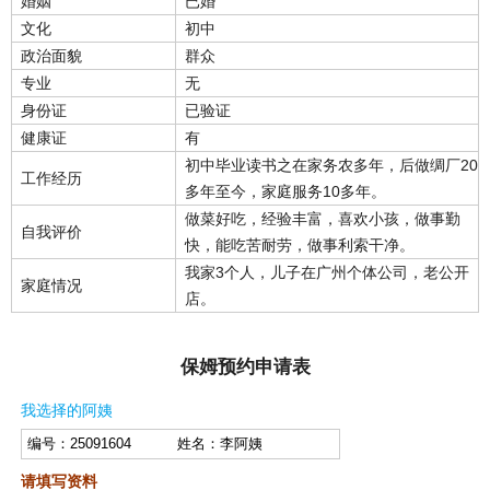
婚姻
已婚
文化
初中
政治面貌
群众
专业
无
身份证
已验证
健康证
有
初中毕业读书之在家务农多年，后做绸厂20
工作经历
多年至今，家庭服务10多年。
做菜好吃，经验丰富，喜欢小孩，做事勤
自我评价
快，能吃苦耐劳，做事利索干净。
我家3个人，儿子在广州个体公司，老公开
家庭情况
店。
保姆预约申请表
我选择的阿姨
请填写资料