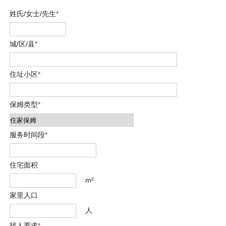
姓氏/女士/先生
*
城/区/县
*
住址小区
*
保姆类型
*
服务时间段
*
住宅面积
m²
家里人口
人
找人要求
*