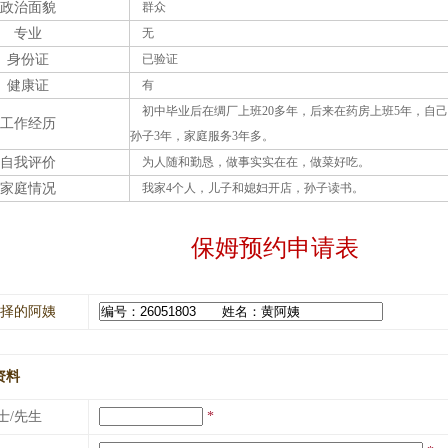
政治面貌
群众
专业
无
身份证
已验证
健康证
有
初中毕业后在绸厂上班20多年，后来在药房上班5年，自
工作经历
孙子3年，家庭服务3年多。
自我评价
为人随和勤恳，做事实实在在，做菜好吃。
家庭情况
我家4个人，儿子和媳妇开店，孙子读书。
保姆预约申请表
择的阿姨
资料
士/先生
*