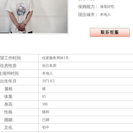
保姆能力：
做菜好吃
现住城市：
本地人
望工作时间
住家服务周休1天
住房性质
自己有房
住湖州时间
本地人
出生年月
1971.8.5
属相
猪
体重
65
身高
160
性格
随和
婚姻
已婚
文化
初中