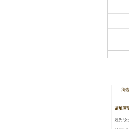
我选
请填写
姓氏/女