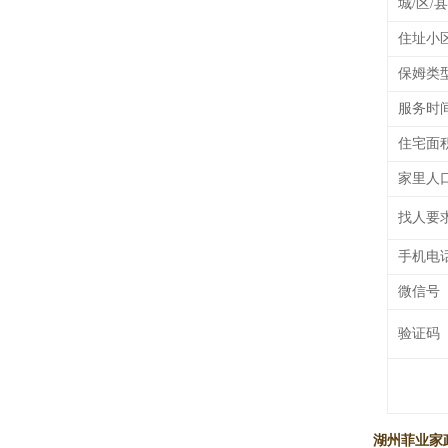
城/区/县
住址小
保姆类
服务时
住宅面
家里人
找人要
手机电
微信号
验证码
湖州菲业家