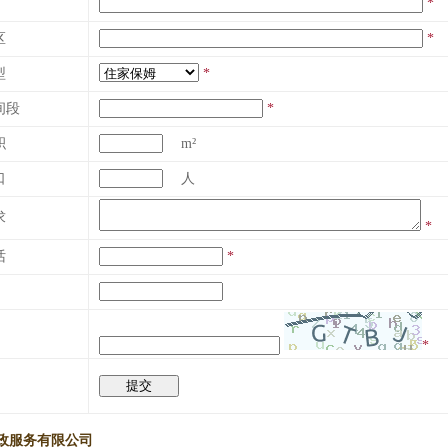
*
区
*
型
*
间段
*
积
m²
口
人
求
*
话
*
*
政服务有限公司