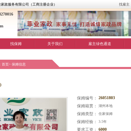
业家政服务有限公司（工商注册企业）
找雇主
270016
om
找保姆
关于我们
雇主绿色通道
：
首页
>
保姆信息
)
26051803
保姆编号：
保姆籍贯：
湖州本地
保姆类型：
住家保姆
保姆经验：
3-5年
6000
要求工资：